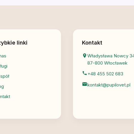
ybkie linki
Kontakt
nas
Władysława Nowcy 34
87-800 Włocławek
ługi
+48 455 502 683
spół
kontakt@pupilovet.pl
og
ntakt