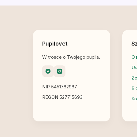
Pupilovet
Sz
W trosce o Twojego pupila.
O 
Us
Ze
NIP 5451782987
Bl
REGON 527715693
Ko