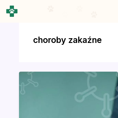
Przejdź
do
treści
choroby zakaźne