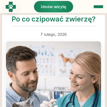
Przejdź
Umów wizytę
do
treści
Po co czipować zwierzę?
7 lutego, 2026