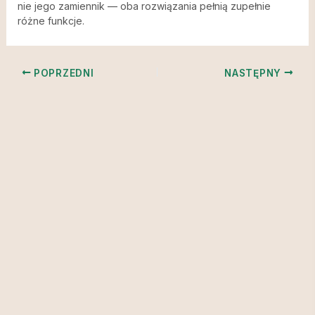
nie jego zamiennik — oba rozwiązania pełnią zupełnie
różne funkcje.
POPRZEDNI
NASTĘPNY