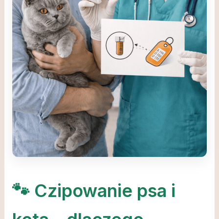
🐾 Czipowanie psa i